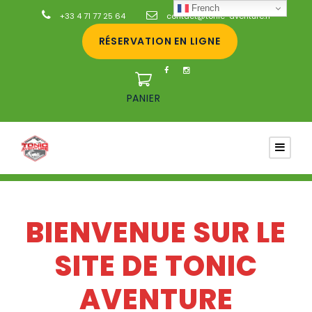
French
+33 4 71 77 25 64
contact@tonic-aventure.fr
RÉSERVATION EN LIGNE
PANIER
BIENVENUE SUR LE
SITE DE TONIC
AVENTURE