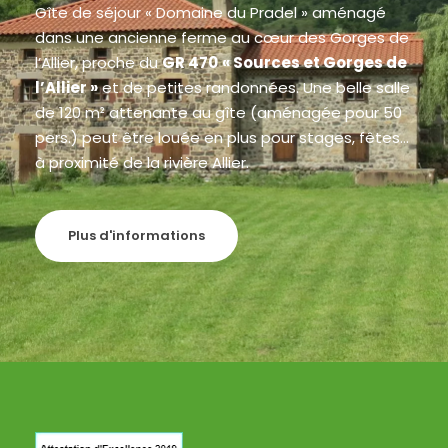
Gîte de séjour « Domaine du Pradel » aménagé
dans une ancienne ferme au cœur des Gorges de
l’Allier, proche du
GR 470
« Sources et Gorges de
l’Allier »
et de petites randonnées. Une belle salle
de 120 m² attenante au gîte (aménagée pour 50
pers.) peut être louée en plus pour stages, fêtes…
à proximité de la rivière Allier.
Plus d'informations