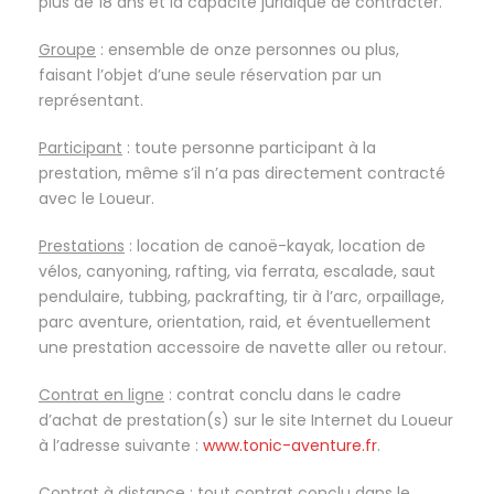
plus de 18 ans et la capacité juridique de contracter.
Groupe
: ensemble de onze personnes ou plus,
faisant l’objet d’une seule réservation par un
représentant.
Participant
: toute personne participant à la
prestation, même s’il n’a pas directement contracté
avec le Loueur.
Prestations
: location de canoë-kayak, location de
vélos, canyoning, rafting, via ferrata, escalade, saut
pendulaire, tubbing, packrafting, tir à l’arc, orpaillage,
parc aventure, orientation, raid, et éventuellement
une prestation accessoire de navette aller ou retour.
Contrat en ligne
: contrat conclu dans le cadre
d’achat de prestation(s) sur le site Internet du Loueur
à l’adresse suivante :
www.tonic-aventure.fr
.
Contrat à distance
: tout contrat conclu dans le