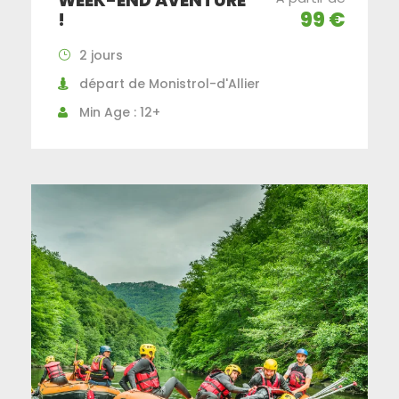
WEEK-END AVENTURE
99 €
!
2 jours
départ de Monistrol-d'Allier
Min Age : 12+