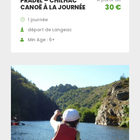
PRADEL – CHILHAC
30 €
CANOË À LA JOURNÉE
1 journée
départ de Langeac
Min Age : 6+