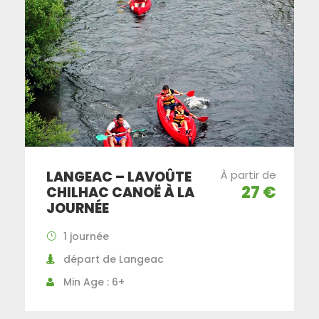
LANGEAC – LAVOÛTE
À partir de
27 €
CHILHAC CANOË À LA
JOURNÉE
1 journée
départ de Langeac
Min Age : 6+