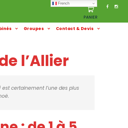
French
PANIER
inés
Groupes
Contact & Devis
e l’Allier
) est certainement l’une des plus
noë.
 : de 1 à 5