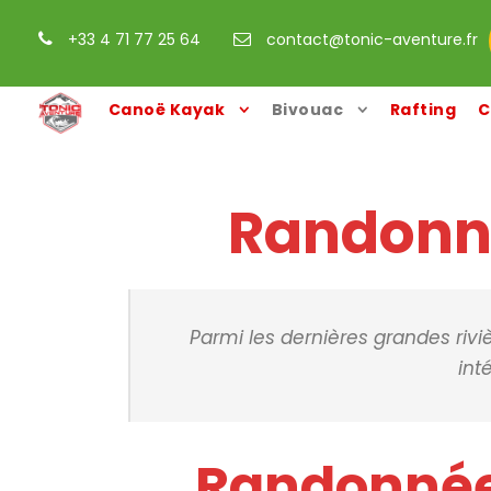
+33 4 71 77 25 64
contact@tonic-aventure.fr
Canoë Kayak
Bivouac
Rafting
C
Randonnée
Parmi les dernières grandes rivi
int
Randonnée 