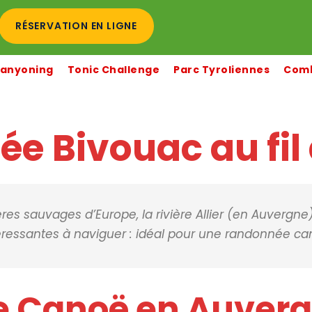
RÉSERVATION EN LIGNE
anyoning
Tonic Challenge
Parc Tyroliennes
Comb
 Bivouac au fil d
ères sauvages d’Europe, la rivière Allier (en Auvergne
éressantes à naviguer : idéal pour une randonnée ca
Canoë en Auvergne