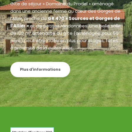
Gîte de séjour « Domaine du Pradel » aménagé
dans une ancienne ferme au cœur des Gorges de
l’Allier, proche du
GR 470
« Sources et Gorges de
l’Allier »
et de petites randonnées. Une belle salle
de 120 m² attenante au gîte (aménagée pour 50
pers.) peut être louée en plus pour stages, fêtes…
à proximité de la rivière Allier.
Plus d'informations