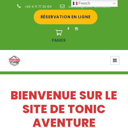
French
+33 4 71 77 25 64
contact@tonic-aventure.fr
RÉSERVATION EN LIGNE
PANIER
BIENVENUE SUR LE
SITE DE TONIC
AVENTURE