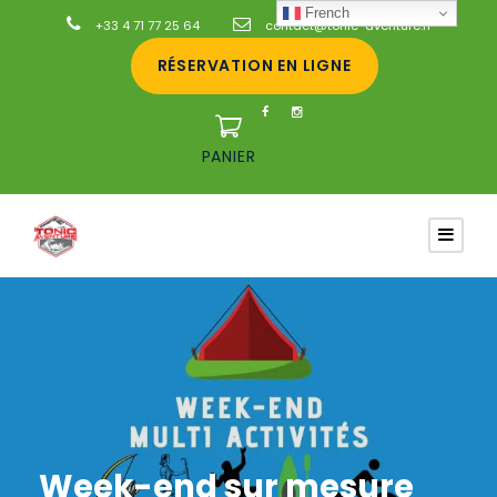
French
+33 4 71 77 25 64
contact@tonic-aventure.fr
RÉSERVATION EN LIGNE
PANIER
Week-end sur mesure