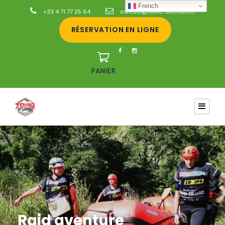
French
+33 4 71 77 25 64
contact@tonic-aventure.fr
RÉSERVATION EN LIGNE
PANIER
Raid aventure