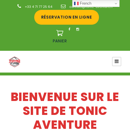
French
+33 4 71 77 25 64
contact@tonic-aventure.fr
RÉSERVATION EN LIGNE
PANIER
BIENVENUE SUR LE
SITE DE TONIC
AVENTURE