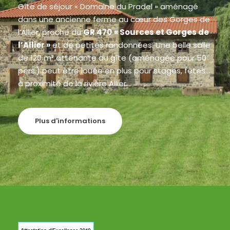
Gîte de séjour « Domaine du Pradel » aménagé
dans une ancienne ferme au cœur des Gorges de
l’Allier, proche du
GR 470
« Sources et Gorges de
l’Allier »
et de petites randonnées. Une belle salle
de 120 m² attenante au gîte (aménagée pour 50
pers.) peut être louée en plus pour stages, fêtes…
à proximité de la rivière Allier.
Plus d'informations