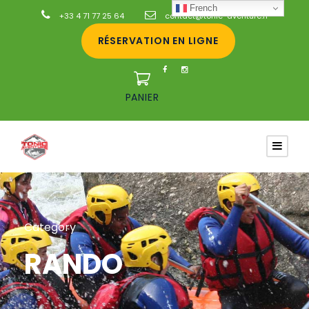
French
+33 4 71 77 25 64
contact@tonic-aventure.fr
RÉSERVATION EN LIGNE
PANIER
Category
RANDO