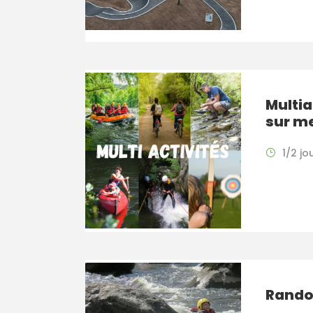
Multia
sur m
1/2 jo
Rando