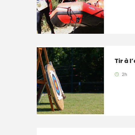
Tir à l
2h