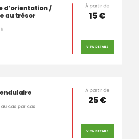
À partir de
 d’orientation /
15 €
e au trésor
4h
VIEW DETAILS
À partir de
endulaire
25 €
 au cas par cas
VIEW DETAILS