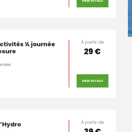
VIEW DETAILS
À partir de
ctivités ½ journée
29 €
esure
urnée
VIEW DETAILS
À partir de
’Hydro
39 €