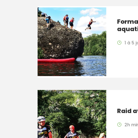
Forma
aquat
1 à 5 
Raid 
2h mi