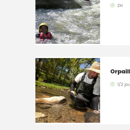
2H
Orpail
1/2 jo