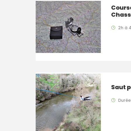
Course
Chass
2h à 
Saut p
Durée