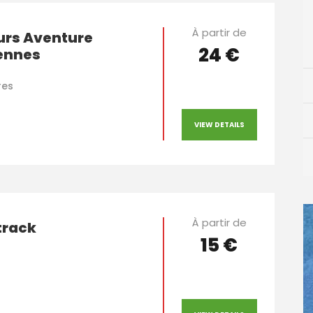
À partir de
urs Aventure
24 €
iennes
res
VIEW DETAILS
À partir de
rack
15 €