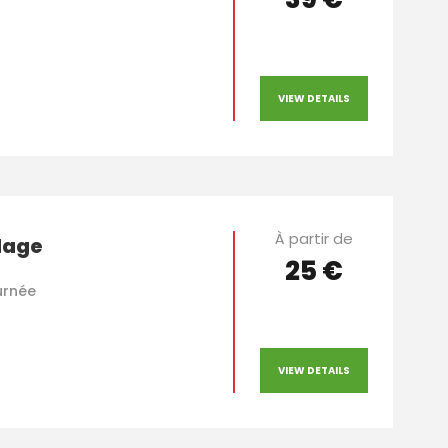
VIEW DETAILS
À partir de
lage
25 €
urnée
VIEW DETAILS