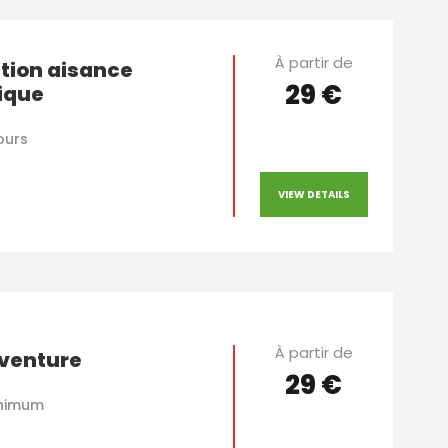
À partir de
tion aisance
29 €
ique
jours
VIEW DETAILS
À partir de
aventure
29 €
nimum