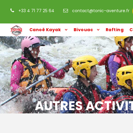
+33 4 71 77 25 64
contact@tonic-aventure.fr
Canoë Kayak
Bivouac
Rafting
C
Category
AUTRES ACTIVI