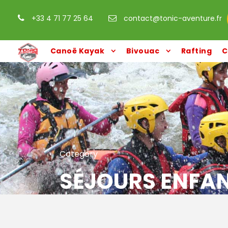
+33 4 71 77 25 64
contact@tonic-aventure.fr
Canoë Kayak
Bivouac
Rafting
C
Category
SÉJOURS ENFA