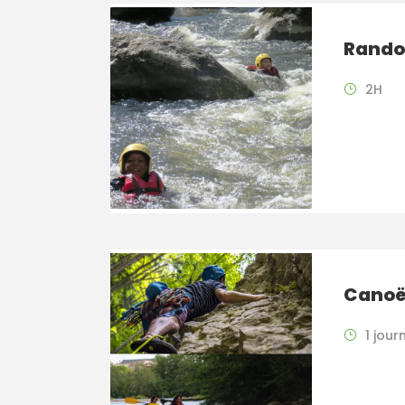
Rando
2H
Canoë
1 jour