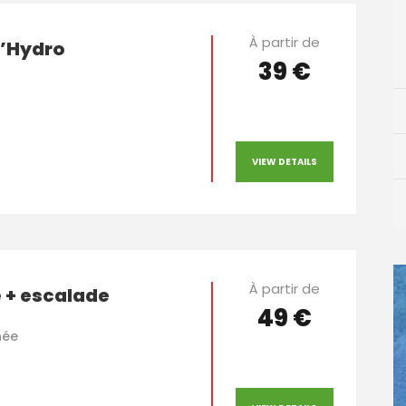
À partir de
’Hydro
39 €
VIEW DETAILS
À partir de
 + escalade
49 €
née