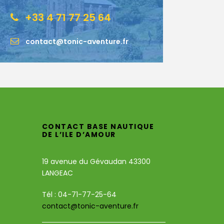
+33 4 71 77 25 64
contact@tonic-aventure.fr
CONTACT BASE NAUTIQUE
DE L’ILE D’AMOUR
19 avenue du Gévaudan 43300
LANGEAC
Tél : 04-71-77-25-64
contact@tonic-aventure.fr