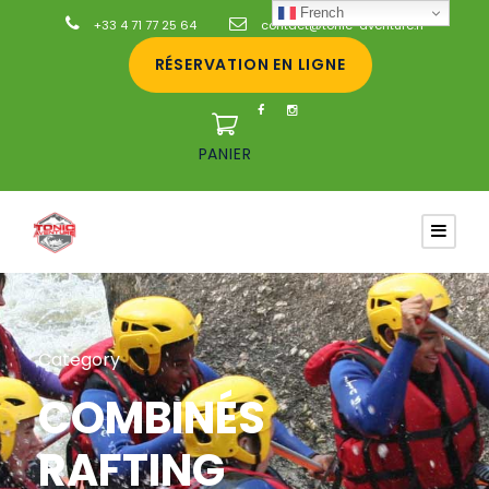
French
+33 4 71 77 25 64
contact@tonic-aventure.fr
RÉSERVATION EN LIGNE
PANIER
Category
COMBINÉS
RAFTING