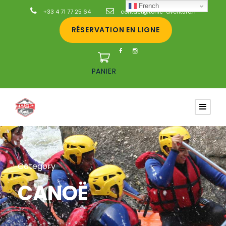
French
+33 4 71 77 25 64
contact@tonic-aventure.fr
RÉSERVATION EN LIGNE
PANIER
Category
CANOË